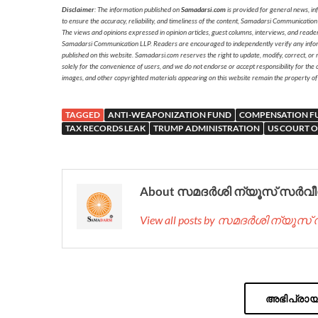
Disclaimer
: The information published on
Samadarsi.com
is provided for general news, in
to ensure the accuracy, reliability, and timeliness of the content, Samadarsi Communication
The views and opinions expressed in opinion articles, guest columns, interviews, and reade
Samadarsi Communication LLP. Readers are encouraged to independently verify any informati
published on this website. Samadarsi.com reserves the right to update, modify, correct, or
solely for the convenience of users, and we do not endorse or accept responsibility for the c
images, and other copyrighted materials appearing on this website remain the property of
TAGGED
ANTI-WEAPONIZATION FUND
COMPENSATION F
TAX RECORDS LEAK
TRUMP ADMINISTRATION
US COURT 
About സമദർശി ന്യൂസ് സർവീ
View all posts by സമദർശി ന്യൂസ
അഭിപ്രായം