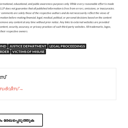
formational, educational, and public awareness purposes only. While every reasonable effort is made
 LLP does not guarantee that all published information is free from errors, omissions, or inaccuracies.
r comments are solely those of the respective authors and do not necessarily reflect the views of
on before making financial, legal, medical, political, or personal decisions based on the content
 remove any content at any time without prior notice. Any links to external websites are provided
ontent, security, accuracy, or privacy practices of such third-party websites. All trademarks, logos,
 their respective owners.
UND
JUSTICE DEPARTMENT
LEGAL PROCEEDINGS
ORDER
VICTIMS OF MISUSE
സ്
് സർവീസ് →
 രേഖപ്പെടുത്തുക