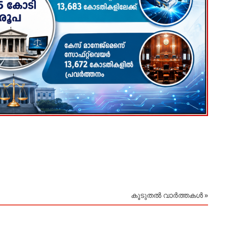
‘ബോസ
August
കൂടുതൽ വാർത്തകൾ »