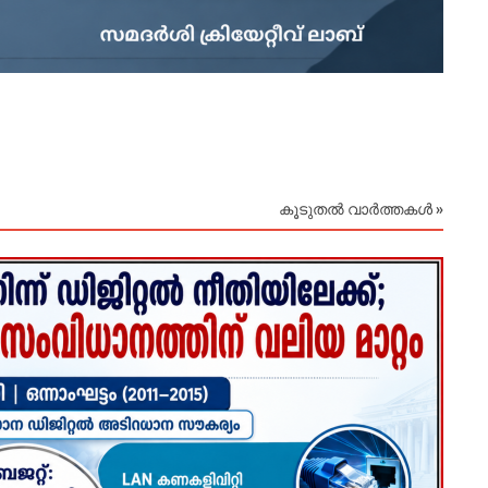
August
കൂടുതൽ വാർത്തകൾ »