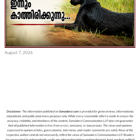
August 7, 2026
Disclaimer
: The information published on
Samadarsi.com
is provided for general news, informational,
educational, and public awareness purposes only. While every reasonable effort is made to ensure the
accuracy, reliability, and timeliness of the content, Samadarsi Communication LLP does not guarantee
that all published information is free from errors, omissions, or inaccuracies. The views and opinions
expressed in opinion articles, guest columns, interviews, and reader comments are solely those of the
respective authors and do not necessarily reflect the views of Samadarsi Communication LLP. Readers
are encouraged to independently verify any information before making financial, legal, medical, political,