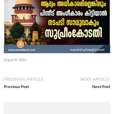
August 8, 2026
Ju
PREVIOUS ARTICLE
NEXT ARTICLE
Previous Post
Next Post