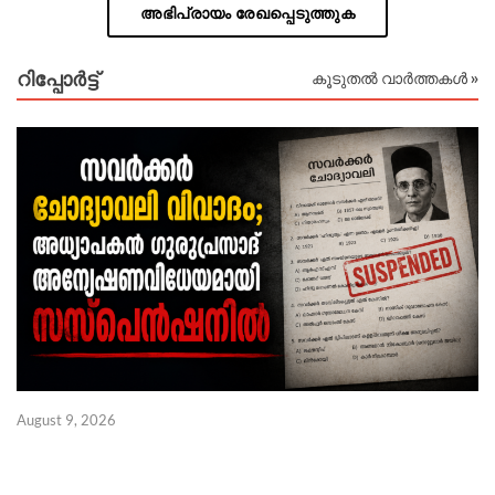
അഭിപ്രായം രേഖപ്പെടുത്തുക
റിപ്പോര്‍ട്ട്
കൂടുതൽ വാർത്തകൾ »
August 9, 2026
Au