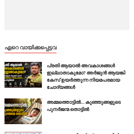
ഏറെ വായിക്കപ്പെട്ടവ
പ്രതി ആയാൽ അവകാശങ്ങൾ
ഇല്ലാതാകുമോ? അർജുൻ ആയങ്കി
കേസ് ഉയർത്തുന്ന നിയമപരമായ
ചോദ്യങ്ങൾ
അമ്മത്തൊട്ടിൽ… കുഞ്ഞുങ്ങളുടെ
പുനർജന്മ തൊട്ടിൽ