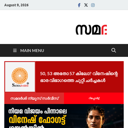
August 9, 2026
Samadarsi.
News Portal
MAIN MENU
50, 53 അതോ 57 കിലോ? വിനേഷിന്റെ
ഭാര വിഭാഗത്തെ ചുറ്റി ചർച്ചകൾ
സമദർശി ന്യൂസ് സർവീസ്
റിപ്പോര്‍ട്ട്