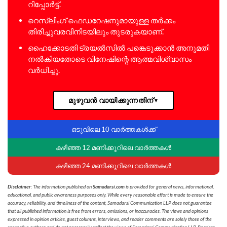
റിപ്പോർട്ട്.
റെസ്‌ലിംഗ് ഫെഡറേഷനുമായുള്ള തർക്കം
തിരിച്ചുവരവിനിടയിലും തുടരുകയാണ്.
ഹൈക്കോടതി ട്രയൽസിൽ പങ്കെടുക്കാൻ അനുമതി
നൽകിയതോടെ വിനേഷിന്റെ ആത്മവിശ്വാസം
വർധിച്ചു.
മുഴുവൻ വായിക്കുന്നതിന്
▼
ഒടുവിലെ 10 വാർത്തകൾക്ക്
കഴിഞ്ഞ 12 മണിക്കൂറിലെ വാർത്തകൾ
കഴിഞ്ഞ 24 മണിക്കൂറിലെ വാർത്തകൾ
Disclaimer
: The information published on
Samadarsi.com
is provided for general news, informational,
educational, and public awareness purposes only. While every reasonable effort is made to ensure the
accuracy, reliability, and timeliness of the content, Samadarsi Communication LLP does not guarantee
that all published information is free from errors, omissions, or inaccuracies. The views and opinions
expressed in opinion articles, guest columns, interviews, and reader comments are solely those of the
respective authors and do not necessarily reflect the views of Samadarsi Communication LLP. Readers