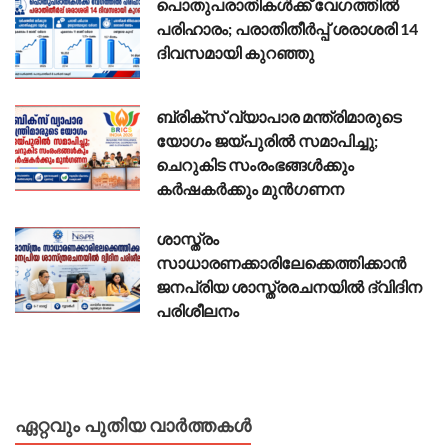
പൊതുപരാതികൾക്ക് വേഗത്തിൽ
പരിഹാരം; പരാതിതീർപ്പ് ശരാശരി 14
ദിവസമായി കുറഞ്ഞു
ബ്രിക്സ് വ്യാപാര മന്ത്രിമാരുടെ
യോഗം ജയ്പുരിൽ സമാപിച്ചു;
ചെറുകിട സംരംഭങ്ങൾക്കും
കർഷകർക്കും മുൻഗണന
ശാസ്ത്രം
സാധാരണക്കാരിലേക്കെത്തിക്കാൻ
ജനപ്രിയ ശാസ്ത്രരചനയിൽ ദ്വിദിന
പരിശീലനം
ഏറ്റവും പുതിയ വാർത്തകൾ