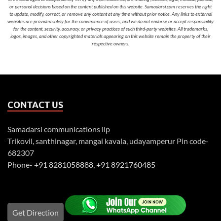
or personal decisions based on the content published on this website. Samadarsi.com reserves the right
to update, modify, correct, or remove any content at any time without prior notice. Any links to external
websites are provided solely for the convenience of users, and we do not endorse or accept responsibility
for the content, security, accuracy, or privacy practices of such third-party websites. All trademarks,
logos, images, and other copyrighted materials appearing on this website remain the property of their
respective owners.
CONTACT US
Samadarsi communications llp
Trikovil, santhinagar, mangai kavala, udayamperur Pin code-
682307
Phone-
+91 8281058888
,
+91 8921760485
Get Direction