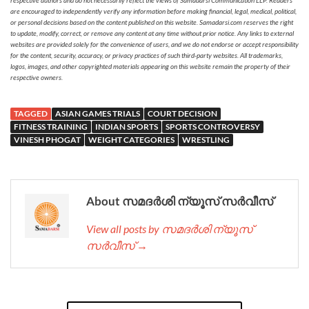
are encouraged to independently verify any information before making financial, legal, medical, political,
or personal decisions based on the content published on this website. Samadarsi.com reserves the right
to update, modify, correct, or remove any content at any time without prior notice. Any links to external
websites are provided solely for the convenience of users, and we do not endorse or accept responsibility
for the content, security, accuracy, or privacy practices of such third-party websites. All trademarks,
logos, images, and other copyrighted materials appearing on this website remain the property of their
respective owners.
TAGGED
ASIAN GAMES TRIALS
COURT DECISION
FITNESS TRAINING
INDIAN SPORTS
SPORTS CONTROVERSY
VINESH PHOGAT
WEIGHT CATEGORIES
WRESTLING
About സമദർശി ന്യൂസ് സർവീസ്
View all posts by സമദർശി ന്യൂസ്
സർവീസ് →