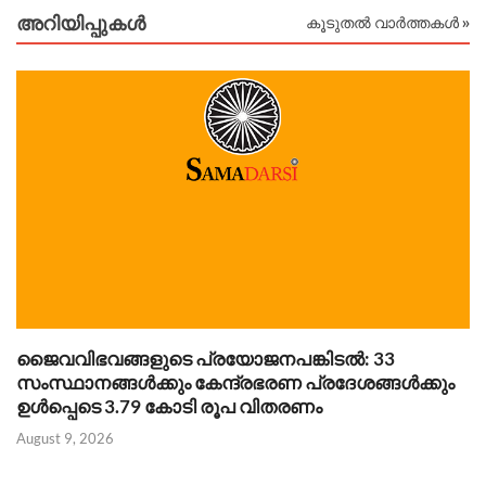
അറിയിപ്പുകള്‍
കൂടുതൽ വാർത്തകൾ »
ജൈവവിഭവങ്ങളുടെ പ്രയോജനപങ്കിടൽ: 33
Au
സംസ്ഥാനങ്ങൾക്കും കേന്ദ്രഭരണ പ്രദേശങ്ങൾക്കും
ഉൾപ്പെടെ 3.79 കോടി രൂപ വിതരണം
August 9, 2026