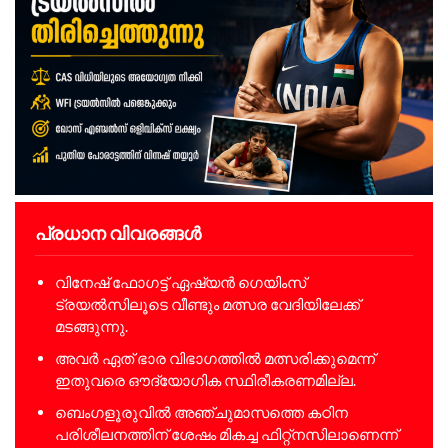
പ്രധാന വിവരങ്ങൾ
വിനേഷ് ഫോഗട്ട് ഏഷ്യൻ ഗെയിംസ്
ട്രയൽസിലൂടെ വീണ്ടും മത്സര വേദിയിലേക്ക്
മടങ്ങുന്നു.
അവർ ഏത് ഭാര വിഭാഗത്തിൽ മത്സരിക്കുമെന്ന്
ഇതുവരെ ഔദ്യോഗിക സ്ഥിരീകരണമില്ല.
ബെംഗളൂരുവിൽ അഞ്ചുമാസത്തെ കഠിന
പരിശീലനത്തിന് ശേഷം മികച്ച ഫിറ്റ്നസിലാണെന്ന്