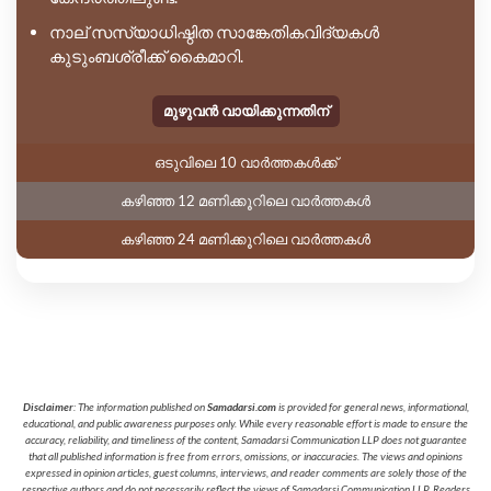
നാല് സസ്യാധിഷ്ഠിത സാങ്കേതികവിദ്യകൾ
കുടുംബശ്രീക്ക് കൈമാറി.
മുഴുവൻ വായിക്കുന്നതിന്
ഒടുവിലെ 10 വാർത്തകൾക്ക്
കഴിഞ്ഞ 12 മണിക്കൂറിലെ വാർത്തകൾ
കഴിഞ്ഞ 24 മണിക്കൂറിലെ വാർത്തകൾ
Disclaimer
: The information published on
Samadarsi.com
is provided for general news, informational,
educational, and public awareness purposes only. While every reasonable effort is made to ensure the
accuracy, reliability, and timeliness of the content, Samadarsi Communication LLP does not guarantee
that all published information is free from errors, omissions, or inaccuracies. The views and opinions
expressed in opinion articles, guest columns, interviews, and reader comments are solely those of the
respective authors and do not necessarily reflect the views of Samadarsi Communication LLP. Readers