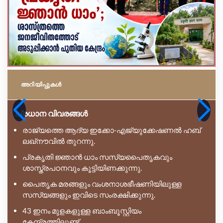
അറിയിപ്പുകള്‍
പ്രധാന വിവരങ്ങൾ
രാജ്യത്തെ ആദ്യ ഇക്കോ-എജ്യുക്കേഷണൽ ഹബ്
ലഖ്നൗവിൽ തുറന്നു.
പ്രകൃതി ജ്ഞാൻ ധാം സസ്യപൈതൃകവും
ശാസ്ത്രപഠനവും കൂട്ടിയിണക്കുന്നു.
പൈതൃക മരങ്ങളും വംശനാശഭീഷണിയിലുള്ള
സസ്യങ്ങളും ഇവിടെ സംരക്ഷിക്കുന്നു.
43 ഇനം മുളകളുള്ള ബാംബൂസ്റ്റിയം
കേന്ദ്രത്തിലുണ്ട്.