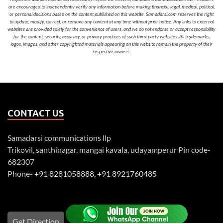
are encouraged to independently verify any information before making financial, legal, medical, political,
or personal decisions based on the content published on this website. Samadarsi.com reserves the right
to update, modify, correct, or remove any content at any time without prior notice. Any links to external
websites are provided solely for the convenience of users, and we do not endorse or accept responsibility
for the content, security, accuracy, or privacy practices of such third-party websites. All trademarks,
logos, images, and other copyrighted materials appearing on this website remain the property of their
respective owners.
CONTACT US
Samadarsi communications llp
Trikovil, santhinagar, mangai kavala, udayamperur Pin code-
682307
Phone-
+91 8281058888
,
+91 8921760485
Get Direction