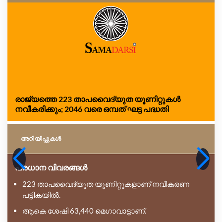
രാജ്യത്തെ 223 താപവൈദ്യുത യൂണിറ്റുകൾ
നവീകരിക്കും; 2046 വരെ ഒമ്പത് ഘട്ട പദ്ധതി
അറിയിപ്പുകള്‍
പ്രധാന വിവരങ്ങൾ
223 താപവൈദ്യുത യൂണിറ്റുകളാണ് നവീകരണ
പട്ടികയിൽ.
ആകെ ശേഷി 63,440 മെഗാവാട്ടാണ്.