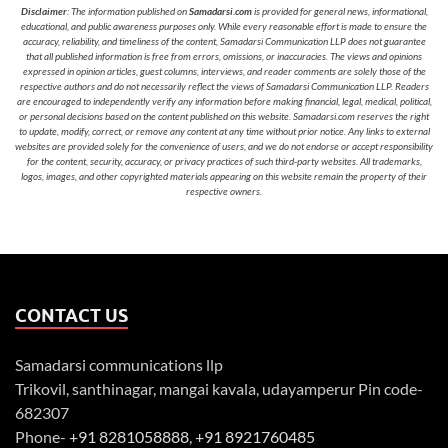
Disclaimer
: The information published on
Samadarsi.com
is provided for general news, informational,
educational, and public awareness purposes only. While every reasonable effort is made to ensure the
accuracy, reliability, and timeliness of the content, Samadarsi Communication LLP does not guarantee
that all published information is free from errors, omissions, or inaccuracies. The views and opinions
expressed in opinion articles, guest columns, interviews, and reader comments are solely those of the
respective authors and do not necessarily reflect the views of Samadarsi Communication LLP. Readers
are encouraged to independently verify any information before making financial, legal, medical, political,
or personal decisions based on the content published on this website. Samadarsi.com reserves the right
to update, modify, correct, or remove any content at any time without prior notice. Any links to external
websites are provided solely for the convenience of users, and we do not endorse or accept responsibility
for the content, security, accuracy, or privacy practices of such third-party websites. All trademarks,
logos, images, and other copyrighted materials appearing on this website remain the property of their
respective owners.
CONTACT US
Samadarsi communications llp
Trikovil, santhinagar, mangai kavala, udayamperur Pin code-
682307
Phone-
+91 8281058888
,
+91 8921760485