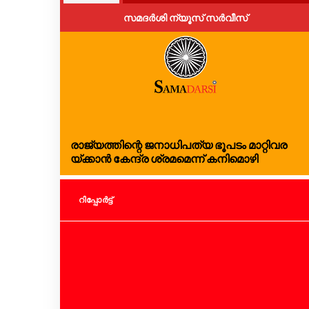
സമദർശി ന്യൂസ് സർവീസ്
രാ​ജ്യ​ത്തിന്റെ ജ​നാ​ധി​പ​ത്യ ഭൂ​പ​ടം മാ​റ്റി​വ​ര​
യ്ക്കാ​ൻ കേ​ന്ദ്ര ശ്ര​മമെന്ന് കനിമൊഴി
റിപ്പോര്‍ട്ട്