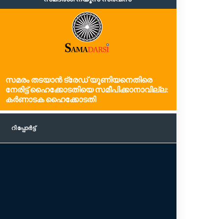
റിപ്പോര്‍ട്ട്
സമരം തടയാൻ ട്രേഡ് യൂണിയനെതിരെ
നേരിട്ട് ഹൈക്കോടതിയെ സമീപിക്കാനാവില്ല:
കർണാടക ഹൈക്കോടതി
പ്രധാന 
അസമില
റിപ്പോര്‍ട്ട്
ദുരന്
ശക്തമാ
അനധികൃ
അന്വേ
ആവശ്യപ്
ഖനന പ്
നാശവും