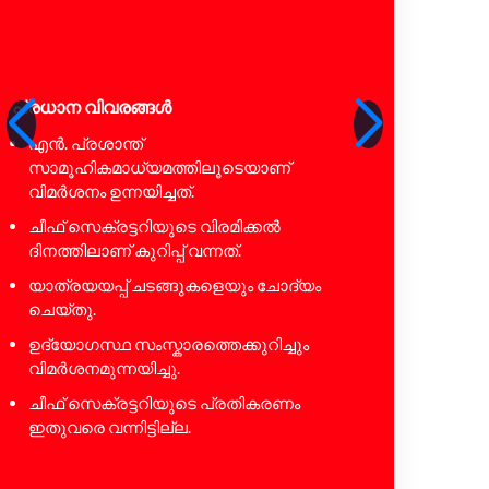
പ്രധാന വിവരങ്ങൾ
പ്രധാന 
എൻ. പ്രശാന്ത്
കൊച്ചിയ
സാമൂഹികമാധ്യമത്തിലൂടെയാണ്
അന്തിമ
വിമർശനം ഉന്നയിച്ചത്.
വ്യക്തമ
ചീഫ് സെക്രട്ടറിയുടെ വിരമിക്കൽ
മഴക്കാ
ദിനത്തിലാണ് കുറിപ്പ് വന്നത്.
തുടരണം 
യാത്രയയപ്പ് ചടങ്ങുകളെയും ചോദ്യം
കലക്ടർ 
ചെയ്തു.
നൽകണ
ഉദ്യോഗസ്ഥ സംസ്കാരത്തെക്കുറിച്ചും
കനാൽ 
വിമർശനമുന്നയിച്ചു.
കോടതി ചൂ
ചീഫ് സെക്രട്ടറിയുടെ പ്രതികരണം
വെള്ളപ
ഇതുവരെ വന്നിട്ടില്ല.
നിരീക്ഷ