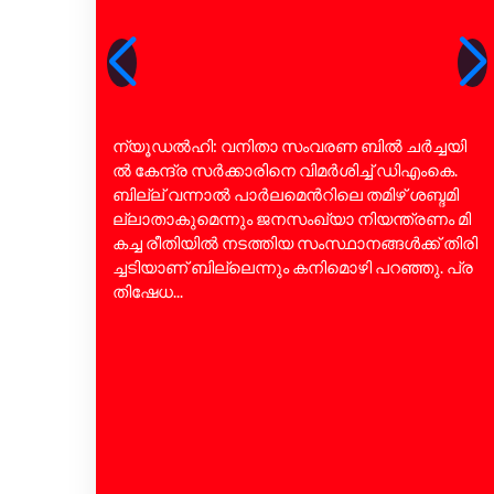
ന്യൂ​ഡ​ൽ​ഹി: വ​നി​താ സം​വ​ര​ണ ബി​ൽ ച​ർ​ച്ച​യി​
ൽ കേ​ന്ദ്ര സ​ർ​ക്കാ​രി​നെ വി​മ​ർ​ശി​ച്ച് ഡി​എം​കെ.
ബി​ല്ല് വ​ന്നാ​ൽ പാ​ർ​ല​മെ​ന്‍റി​ലെ ത​മി​ഴ് ശ​ബ്ദ​മി​
ല്ലാ​താ​കു​മെ​ന്നും ജ​ന​സം​ഖ്യാ നി​യ​ന്ത്ര​ണം മി​
ക​ച്ച രീ​തി​യി​ൽ ന​ട​ത്തി​യ സം​സ്ഥാ​ന​ങ്ങ​ൾ​ക്ക് തി​രി​
ച്ച​ടി​യാ​ണ് ബി​ല്ലെ​ന്നും ക​നി​മൊ​ഴി പ​റ​ഞ്ഞു. പ്ര​
തി​ഷേ​ധ...