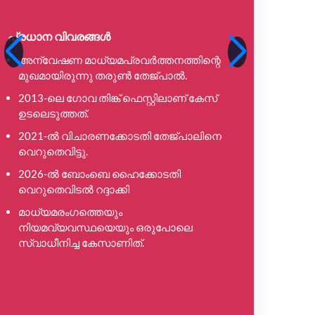
കുറ്റപ
തെളിവു
പ്രധാന വിവരങ്ങൾ
ഓരോ പ്
ആരോപണ
അന്വേഷണ മാധ്യമപ്രവർത്തനത്തിന്റെ
സ്ഥാപിക്ക
മുഖമായിരുന്നു തരുൺ തേജ്പാൽ.
രേഖാത്മ
2013-ലെ ഗോവ തിങ്ക് ഫെസ്റ്റിലാണ് കേസ്
തെളിവ
ഉടലെടുത്തത്.
പൊരുത്ത
2021-ൽ വിചാരണക്കോടതി തേജ്പാലിനെ
പ്രോസ
വെറുതെവിട്ടു.
നിറവേറ്റ
2026-ൽ ബോംബെ ഹൈക്കോടതി
ഈ റിപ്
വെറുതെവിടൽ റദ്ദാക്കി
പുനർന
മാധ്യമരംഗത്തെയും
അത് കോ
നിയമവ്യവസ്ഥയെയും ഒരുപോലെ
നിൽക്ക
സ്വാധീനിച്ച കേസാണിത്.
വിഷയങ
മുൻകൂർ
അല്ല.