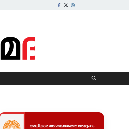
com
അധികാര അഹങ്കാരത്തെ അദ്ദേഹം