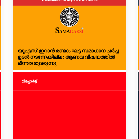
യുഎസ്-ഇറാൻ രണ്ടാം ഘട്ട സമാധാന ചർച്ച
ഉടൻ നടന്നേക്കില്ല : ആണവ വിഷയത്തിൽ
ഭിന്നത തുടരുന്നു
റിപ്പോര്‍ട്ട്