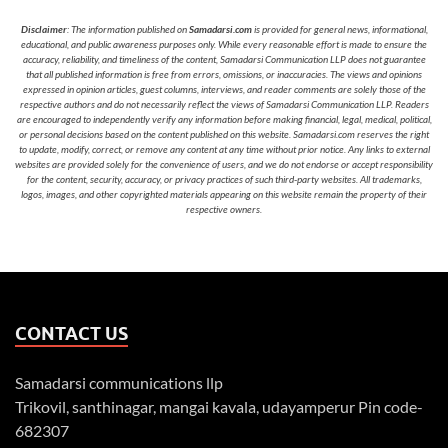
Disclaimer
: The information published on
Samadarsi.com
is provided for general news, informational,
educational, and public awareness purposes only. While every reasonable effort is made to ensure the
accuracy, reliability, and timeliness of the content, Samadarsi Communication LLP does not guarantee
that all published information is free from errors, omissions, or inaccuracies. The views and opinions
expressed in opinion articles, guest columns, interviews, and reader comments are solely those of the
respective authors and do not necessarily reflect the views of Samadarsi Communication LLP. Readers
are encouraged to independently verify any information before making financial, legal, medical, political,
or personal decisions based on the content published on this website. Samadarsi.com reserves the right
to update, modify, correct, or remove any content at any time without prior notice. Any links to external
websites are provided solely for the convenience of users, and we do not endorse or accept responsibility
for the content, security, accuracy, or privacy practices of such third-party websites. All trademarks,
logos, images, and other copyrighted materials appearing on this website remain the property of their
respective owners.
CONTACT US
Samadarsi communications llp
Trikovil, santhinagar, mangai kavala, udayamperur Pin code-
682307