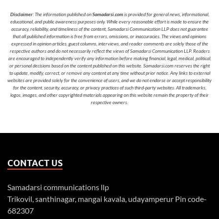
Disclaimer
: The information published on
Samadarsi.com
is provided for general news, informational,
educational, and public awareness purposes only. While every reasonable effort is made to ensure the
accuracy, reliability, and timeliness of the content, Samadarsi Communication LLP does not guarantee
that all published information is free from errors, omissions, or inaccuracies. The views and opinions
expressed in opinion articles, guest columns, interviews, and reader comments are solely those of the
respective authors and do not necessarily reflect the views of Samadarsi Communication LLP. Readers
are encouraged to independently verify any information before making financial, legal, medical, political,
or personal decisions based on the content published on this website. Samadarsi.com reserves the right
to update, modify, correct, or remove any content at any time without prior notice. Any links to external
websites are provided solely for the convenience of users, and we do not endorse or accept responsibility
for the content, security, accuracy, or privacy practices of such third-party websites. All trademarks,
logos, images, and other copyrighted materials appearing on this website remain the property of their
respective owners.
CONTACT US
Samadarsi communications llp
Trikovil, santhinagar, mangai kavala, udayamperur Pin code-
682307