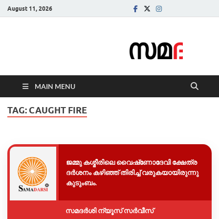
August 11, 2026
Samadarsi.
News Portal
MAIN MENU
TAG:
CAUGHT FIRE
ജമ്മു കശ്മീരിലെ വൈഷ്‌ണോദേവി ക്ഷേത്ര
ദര്‍ശനം കഴിഞ്ഞ് തിരിച്ച് വരുകയായിരുന്നു
കുടുംബം.
സമദർശി ന്യൂസ് സർവീസ്