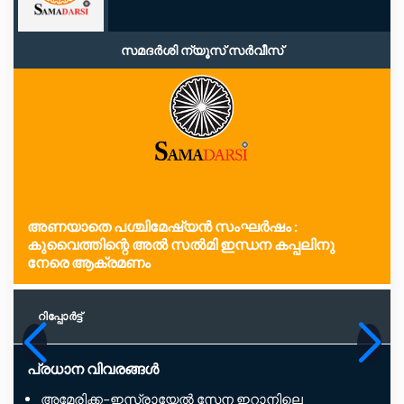
സമദർശി ന്യൂസ് സർവീസ്
അണയാതെ പശ്ചിമേഷ്യന്‍ സംഘര്‍ഷം :
കുവൈത്തിന്റെ അല്‍ സല്‍മി ഇന്ധന കപ്പലിനു
നേരെ ആക്രമണം
റിപ്പോര്‍ട്ട്
പ്രധാന വിവരങ്ങൾ
അമേരിക്ക–ഇസ്രായേൽ സേന ഇറാനിലെ