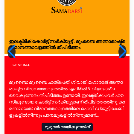
ഇ​ല​ക്ട്രി​ക് ഷോ​ർട്ട് സ​ർ​ക്യൂ​ട്ട് : മും​ബൈ അ​ന്താ​രാ​ഷ്ട്ര
വി​മാ​ന​ത്താ​വ​ള​ത്തി​ൽ തീ​പി​ടി​ത്തം
GENERAL
മും​ബൈ: മും​ബൈ ഛത്ര​പ​തി ശി​വാ​ജി മ​ഹാ​രാ​ജ് അ​ന്താ​
രാ​ഷ്ട്ര വി​മാ​ന​ത്താ​വ​ള​ത്തി​ൽ ഏപ്രിൽ 9 വ്യാ​ഴാ​ഴ്ച
വൈ​കു​ന്നേ​രം തീ​പി​ടി​ത്തം ഉ​ണ്ടാ​യി. ഇ​ല​ക്ട്രി​ക് പ​വ​ർ ഹൗ​
സി​ലു​ണ്ടാ​യ ഷോ​ർ​ട്ട് സ​ർ​ക്യൂ​ട്ടാ​ണ് തീ​പി​ടിത്ത​ത്തിനു കാ​
ര​ണ​മാ​യ​ത്. വി​മാ​ന​ത്താ​വ​ള​ത്തി​ലെ ഹെ​വി ഡ്യൂ​ട്ടി കേ​ബി​
ളു​ക​ളി​ൽനി​ന്നും പാ​ന​ലു​ക​ളി​ൽനി​ന്നു​മാ​ണ്...
മുഴുവൻ വായിക്കുന്നതിന്