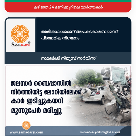
കഴിഞ്ഞ 24 മണിക്കൂറിലെ വാർത്തകൾ
അമിതവേഗമാണ് അപകടകാരണമെന്ന്
പ്രാഥമിക നിഗമനം
സമദർശി ന്യൂസ് സർവീസ്