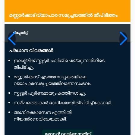
മ​ണ്ണാ​ർ​ക്കാട്​ വ്യാ​പാ​ര സ​മു​ച്ച​യ​ത്തി​ൽ തീ​പി​ടി​ത്തം
റിപ്പോര്‍ട്ട്
പ്രധാന വിവരങ്ങൾ
ഇലക്ട്രിക് സ്കൂട്ടർ ചാർജ് ചെയ്യുന്നതിനിടെ
തീപിടിച്ചു.
മണ്ണാർക്കാട് എടത്തനാട്ടുകരയിലെ
വ്യാപാരസമുച്ചയത്തിലാണ് സംഭവം.
സ്കൂട്ടർ പൂർണമായും കത്തിനശിച്ചു.
സമീപത്തെ കാർ ഭാഗികമായി തീപിടിച്ച് കേടായി.
അഗ്നിരക്ഷാസേന എത്തി തീ
നിയന്ത്രണവിധേയമാക്കി.
മുഴുവൻ വായിക്കുന്നതിന്