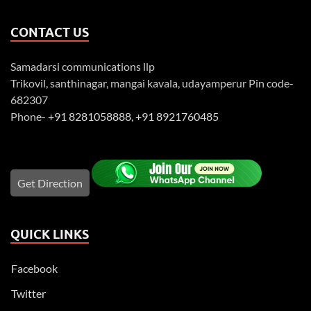
CONTACT US
Samadarsi communications llp
Trikovil, santhinagar, mangai kavala, udayamperur Pin code-
682307
Phone-
+91 8281058888
,
+91 8921760485
Get Direction
QUICK LINKS
Facebook
Twitter