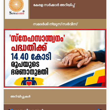
കേരള സർക്കാർ അറിയിപ്പ്
സമദർശി ന്യൂസ് സർവീസ്
അറിയിപ്പുകള്‍