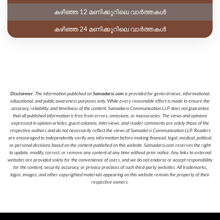
കഴിഞ്ഞ 12 മണിക്കൂറിലെ വാർത്തകൾ
കഴിഞ്ഞ 24 മണിക്കൂറിലെ വാർത്തകൾ
Disclaimer
: The information published on
Samadarsi.com
is provided for general news, informational,
educational, and public awareness purposes only. While every reasonable effort is made to ensure the
accuracy, reliability, and timeliness of the content, Samadarsi Communication LLP does not guarantee
that all published information is free from errors, omissions, or inaccuracies. The views and opinions
expressed in opinion articles, guest columns, interviews, and reader comments are solely those of the
respective authors and do not necessarily reflect the views of Samadarsi Communication LLP. Readers
are encouraged to independently verify any information before making financial, legal, medical, political,
or personal decisions based on the content published on this website. Samadarsi.com reserves the right
to update, modify, correct, or remove any content at any time without prior notice. Any links to external
websites are provided solely for the convenience of users, and we do not endorse or accept responsibility
for the content, security, accuracy, or privacy practices of such third-party websites. All trademarks,
logos, images, and other copyrighted materials appearing on this website remain the property of their
respective owners.