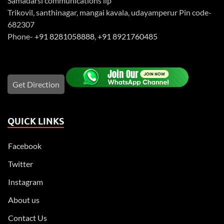
Samadarsi communications llp
Trikovil, santhinagar, mangai kavala, udayamperur Pin code-
682307
Phone-
+91 8281058888
,
+91 8921760485
Get Direction
QUICK LINKS
Facebook
Twitter
Instagram
About us
Contact Us