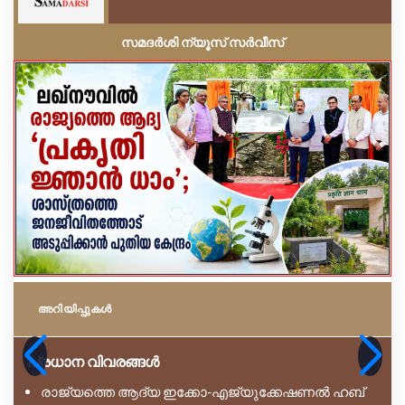
സമദർശി ന്യൂസ് സർവീസ്
അറിയിപ്പുകള്‍
പ്രധാന വിവരങ്ങൾ
രാജ്യത്തെ ആദ്യ ഇക്കോ-എജ്യുക്കേഷണൽ ഹബ്