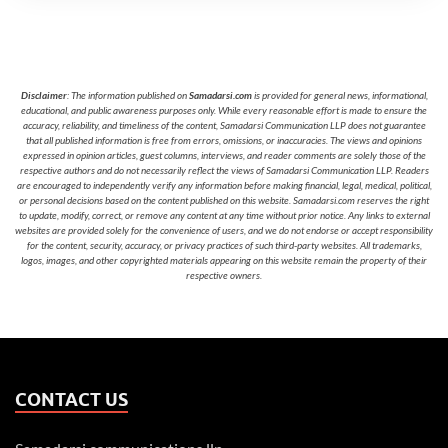
Disclaimer
: The information published on
Samadarsi.com
is provided for general news, informational,
educational, and public awareness purposes only. While every reasonable effort is made to ensure the
accuracy, reliability, and timeliness of the content, Samadarsi Communication LLP does not guarantee
that all published information is free from errors, omissions, or inaccuracies. The views and opinions
expressed in opinion articles, guest columns, interviews, and reader comments are solely those of the
respective authors and do not necessarily reflect the views of Samadarsi Communication LLP. Readers
are encouraged to independently verify any information before making financial, legal, medical, political,
or personal decisions based on the content published on this website. Samadarsi.com reserves the right
to update, modify, correct, or remove any content at any time without prior notice. Any links to external
websites are provided solely for the convenience of users, and we do not endorse or accept responsibility
for the content, security, accuracy, or privacy practices of such third-party websites. All trademarks,
logos, images, and other copyrighted materials appearing on this website remain the property of their
respective owners.
CONTACT US