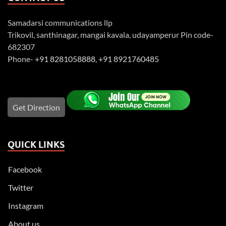
Samadarsi communications llp
Trikovil, santhinagar, mangai kavala, udayamperur Pin code-
682307
Phone-
+91 8281058888
,
+91 8921760485
Get Direction
QUICK LINKS
Facebook
Twitter
Instagram
About us