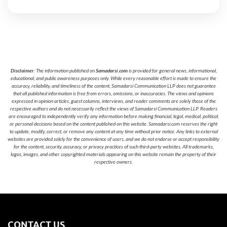
Disclaimer
: The information published on
Samadarsi.com
is provided for general news, informational,
educational, and public awareness purposes only. While every reasonable effort is made to ensure the
accuracy, reliability, and timeliness of the content, Samadarsi Communication LLP does not guarantee
that all published information is free from errors, omissions, or inaccuracies. The views and opinions
expressed in opinion articles, guest columns, interviews, and reader comments are solely those of the
respective authors and do not necessarily reflect the views of Samadarsi Communication LLP. Readers
are encouraged to independently verify any information before making financial, legal, medical, political,
or personal decisions based on the content published on this website. Samadarsi.com reserves the right
to update, modify, correct, or remove any content at any time without prior notice. Any links to external
websites are provided solely for the convenience of users, and we do not endorse or accept responsibility
for the content, security, accuracy, or privacy practices of such third-party websites. All trademarks,
logos, images, and other copyrighted materials appearing on this website remain the property of their
respective owners.
CONTACT US