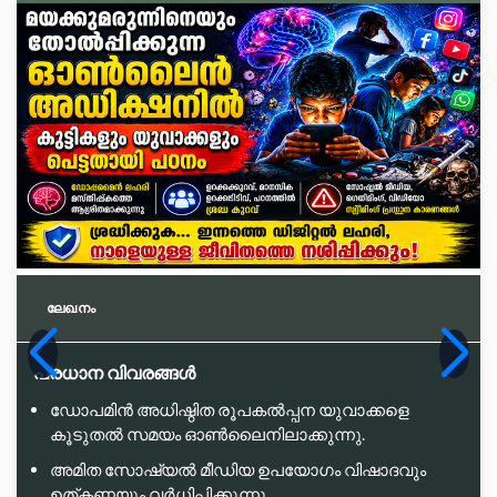
ലേഖനം
പ്രധാന വിവരങ്ങൾ
ഡോപമിൻ അധിഷ്ഠിത രൂപകൽപ്പന യുവാക്കളെ
കൂടുതൽ സമയം ഓൺലൈനിലാക്കുന്നു.
അമിത സോഷ്യൽ മീഡിയ ഉപയോഗം വിഷാദവും
ഉത്കണ്ഠയും വർധിപ്പിക്കുന്നു.