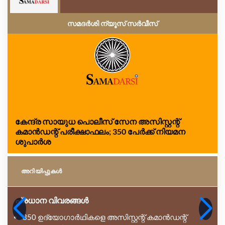
സമദർശി ന്യൂസ് സർവീസ്
കേന്ദ്ര സായുധ പൊലീസ് സേന അസിസ്റ്റന്റ്
കമാൻഡന്റ് പരീക്ഷാഫലം; 350 പേർക്ക് നിയമന
ശുപാർശ
അറിയിപ്പുകള്‍
പ്രധാന വിവരങ്ങൾ
350 ഉദ്യോഗാർഥികളെ അസിസ്റ്റന്റ് കമാൻഡന്റ്