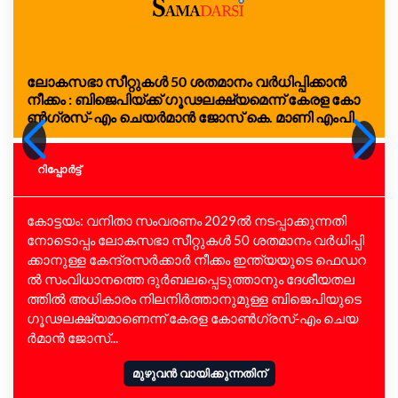
ലോ​​​ക​​​സ​​​ഭാ സീ​​​റ്റു​​​ക​​​ള്‍ 50 ശ​​​ത​​​മാ​​​നം വ​​​ര്‍ധി​​​പ്പി​​​ക്കാൻ
നീക്കം : ബി​​​ജെ​​​പി​​​യ്ക്ക് ഗൂ​​​ഢല​​​ക്ഷ്യ​​​മെന്ന് കേ​​​ര​​​ള കോ​​​
ണ്‍ഗ്ര​​​സ്-എം ​​​ചെ​​​യ​​​ര്‍മാ​​​ന്‍ ജോ​​​സ് കെ. ​​​മാ​​​ണി എം​​​പി
റിപ്പോര്‍ട്ട്
കോ​​​ട്ട​​​യം: വ​​​നി​​​താ സം​​​വ​​​ര​​​ണം 2029ല്‍ ​​​ന​​​ട​​​പ്പാ​​​ക്കു​​​ന്ന​​​തി​​​
നോ​​​ടൊ​​​പ്പം ലോ​​​ക​​​സ​​​ഭാ സീ​​​റ്റു​​​ക​​​ള്‍ 50 ശ​​​ത​​​മാ​​​നം വ​​​ര്‍ധി​​​പ്പി​​​
ക്കാ​​​നു​​​ള്ള കേ​​​ന്ദ്ര​​​സ​​​ര്‍ക്കാ​​​ര്‍ നീ​​​ക്കം ഇ​​​ന്ത്യ​​​യു​​​ടെ ഫെ​​​ഡ​​​റ​​​
ല്‍ സം​​​വി​​​ധാ​​​ന​​​ത്തെ ദു​​​ര്‍ബ​​​ല​​​പ്പെ​​​ടു​​​ത്താ​​​നും ദേ​​​ശീ​​​യ​​​ത​​​ല​​​
ത്തി​​​ല്‍ അ​​​ധി​​​കാ​​​രം നി​​​ല​​​നി​​​ര്‍ത്താ​​​നു​​​മു​​​ള്ള ബി​​​ജെ​​​പി​​​യു​​​ടെ
ഗൂ​​​ഢല​​​ക്ഷ്യ​​​മാ​​​ണെ​​​ന്ന് കേ​​​ര​​​ള കോ​​​ണ്‍ഗ്ര​​​സ്-എം ​​​ചെ​​​യ​​​
ര്‍മാ​​​ന്‍ ജോ​​​സ്...
മുഴുവൻ വായിക്കുന്നതിന്