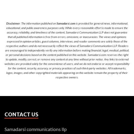
Disclaimer
: The information published on
Samadarsi.com
is provided for general news, informational,
educational, and public awareness purposes only. While every reasonable effort is made to ensure the
accuracy, reliability, and timeliness of the content, Samadarsi Communication LLP does not guarantee
that all published information is free from errors, omissions, or inaccuracies. The views and opinions
expressed in opinion articles, guest columns, interviews, and reader comments are solely those of the
respective authors and do not necessarily reflect the views of Samadarsi Communication LLP. Readers
are encouraged to independently verify any information before making financial, legal, medical, political,
or personal decisions based on the content published on this website. Samadarsi.com reserves the right
to update, modify, correct, or remove any content at any time without prior notice. Any links to external
websites are provided solely for the convenience of users, and we do not endorse or accept responsibility
for the content, security, accuracy, or privacy practices of such third-party websites. All trademarks,
logos, images, and other copyrighted materials appearing on this website remain the property of their
respective owners.
CONTACT US
Samadarsi communications llp