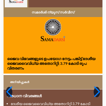
സമദർശി ന്യൂസ് സർവീസ്
ജൈവ വിഭവങ്ങളുടെ ഉപയോഗ നേട്ടം പങ്കിട്ട് ദേശീയ
ജൈവവൈവിധ്യ അതോറിറ്റി; 3.79 കോടി രൂപ
വിതരണം
അറിയിപ്പുകള്‍
പ്രധാന വിവരങ്ങൾ
ദേശീയ ജൈവവൈവിധ്യ അതോറിറ്റി 3.79 കോടി