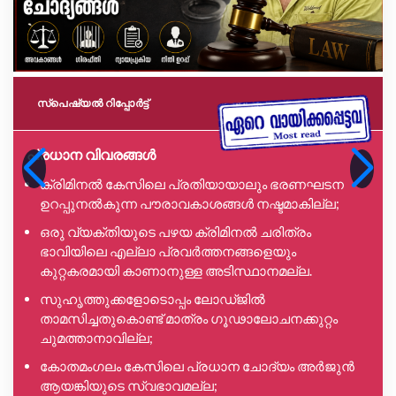
സ്പെഷ്യൽ റിപ്പോര്‍ട്ട്
പ്രധാന വിവരങ്ങൾ
ക്രിമിനൽ കേസിലെ പ്രതിയായാലും ഭരണഘടന
ഉറപ്പുനൽകുന്ന പൗരാവകാശങ്ങൾ നഷ്ടമാകില്ല;
ഒരു വ്യക്തിയുടെ പഴയ ക്രിമിനൽ ചരിത്രം
ഭാവിയിലെ എല്ലാ പ്രവർത്തനങ്ങളെയും
കുറ്റകരമായി കാണാനുള്ള അടിസ്ഥാനമല്ല.
സുഹൃത്തുക്കളോടൊപ്പം ലോഡ്ജിൽ
താമസിച്ചതുകൊണ്ട് മാത്രം ഗൂഢാലോചനക്കുറ്റം
ചുമത്താനാവില്ല;
കോതമംഗലം കേസിലെ പ്രധാന ചോദ്യം അർജുൻ
ആയങ്കിയുടെ സ്വഭാവമല്ല;