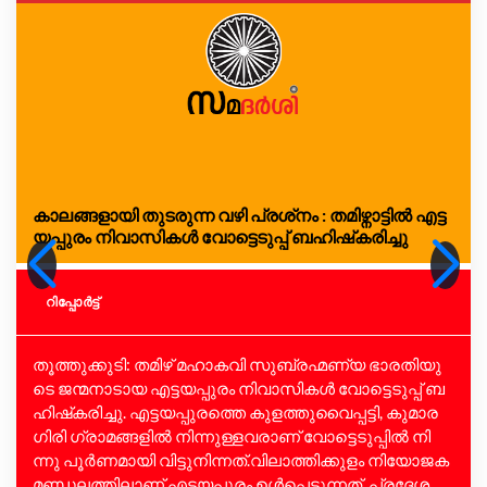
കാ​ല​ങ്ങ​ളാ​യി തു​ട​രു​ന്ന വ​ഴി പ്ര​ശ്‌​നം : തമിഴ്നാട്ടിൽ എ​ട്ട​
യ​പ്പു​രം നി​വാ​സി​ക​ൾ വോ​ട്ടെ​ടു​പ്പ് ബ​ഹി​ഷ്‌​ക​രി​ച്ചു
റിപ്പോര്‍ട്ട്
തൂ​ത്തു​ക്കു​ടി: ത​മി​ഴ് മ​ഹാ​ക​വി സു​ബ്ര​ഹ്മ​ണ്യ ഭാ​ര​തി​യു​
ടെ ജ​ന്മ​നാ​ടാ​യ എ​ട്ട​യ​പ്പു​രം നി​വാ​സി​ക​ൾ വോ​ട്ടെ​ടു​പ്പ് ബ​
ഹി​ഷ്‌​ക​രി​ച്ചു. എ​ട്ട​യ​പ്പു​ര​ത്തെ കു​ള​ത്തു​വൈ​പ്പ​ട്ടി, കു​മാ​ര​
ഗി​രി ഗ്രാ​മ​ങ്ങ​ളി​ൽ നി​ന്നു​ള്ള​വ​രാ​ണ് വോ​ട്ടെ​ടു​പ്പി​ൽ നി​
ന്നു പൂ​ർ​ണ​മാ​യി വി​ട്ടു​നി​ന്ന​ത്.വി​ലാ​ത്തി​ക്കു​ളം നി​യോ​ജ​ക​
മ​ണ്ഡ​ല​ത്തി​ലാ​ണ് എ​ട്ട​യ​പ്പു​രം ഉ​ൾ​പ്പെ​ടു​ന്ന​ത്. പ്ര​ദേ​ശ​