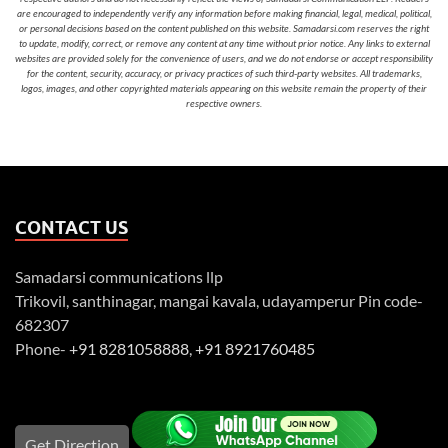
are encouraged to independently verify any information before making financial, legal, medical, political,
or personal decisions based on the content published on this website. Samadarsi.com reserves the right
to update, modify, correct, or remove any content at any time without prior notice. Any links to external
websites are provided solely for the convenience of users, and we do not endorse or accept responsibility
for the content, security, accuracy, or privacy practices of such third-party websites. All trademarks,
logos, images, and other copyrighted materials appearing on this website remain the property of their
respective owners.
CONTACT US
Samadarsi communications llp
Trikovil, santhinagar, mangai kavala, udayamperur Pin code-
682307
Phone-
+91 8281058888
,
+91 8921760485
Get Direction