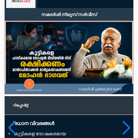
സമദർശി ന്യൂസ് സർവീസ്
റിപ്പോര്‍ട്ട്
പ്രധാന വിവരങ്ങൾ
കുട്ടികളെ ദോഷകരമായ