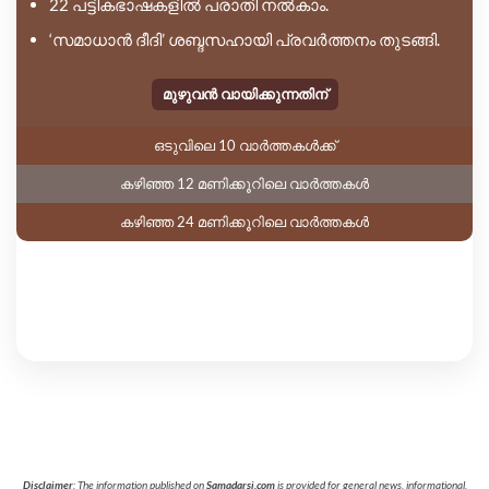
22 പട്ടികഭാഷകളിൽ പരാതി നൽകാം.
‘സമാധാൻ ദീദി’ ശബ്ദസഹായി പ്രവർത്തനം തുടങ്ങി.
മുഴുവൻ വായിക്കുന്നതിന്
ഒടുവിലെ 10 വാർത്തകൾക്ക്
കഴിഞ്ഞ 12 മണിക്കൂറിലെ വാർത്തകൾ
കഴിഞ്ഞ 24 മണിക്കൂറിലെ വാർത്തകൾ
Disclaimer
: The information published on
Samadarsi.com
is provided for general news, informational,