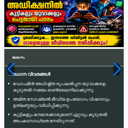
ലേഖനം
പ്രധാന വിവരങ്ങൾ
ഡോപമിൻ അധിഷ്ഠിത രൂപകൽപ്പന യുവാക്കളെ
കൂടുതൽ സമയം ഓൺലൈനിലാക്കുന്നു.
അമിത സോഷ്യൽ മീഡിയ ഉപയോഗം വിഷാദവും
ഉത്കണ്ഠയും വർധിപ്പിക്കുന്നു.
കുട്ടികളും കൗമാരക്കാരുമാണ് ഏറ്റവും കൂടുതൽ
അപകടസാധ്യത നേരിടുന്നത്.