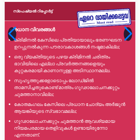
സ്പെഷ്യൽ റിപ്പോര്‍ട്ട്
പ്രധാന വിവരങ്ങൾ
ക്രിമിനൽ കേസിലെ പ്രതിയായാലും ഭരണഘടന
ഉറപ്പുനൽകുന്ന പൗരാവകാശങ്ങൾ നഷ്ടമാകില്ല;
ഒരു വ്യക്തിയുടെ പഴയ ക്രിമിനൽ ചരിത്രം
ഭാവിയിലെ എല്ലാ പ്രവർത്തനങ്ങളെയും
കുറ്റകരമായി കാണാനുള്ള അടിസ്ഥാനമല്ല.
സുഹൃത്തുക്കളോടൊപ്പം ലോഡ്ജിൽ
താമസിച്ചതുകൊണ്ട് മാത്രം ഗൂഢാലോചനക്കുറ്റം
ചുമത്താനാവില്ല;
കോതമംഗലം കേസിലെ പ്രധാന ചോദ്യം അർജുൻ
ആയങ്കിയുടെ സ്വഭാവമല്ല;
ഗൂഢാലോചനക്കുറ്റം ചുമത്താൻ ആവശ്യമായ
നിയമപരമായ തെളിവുകൾ ഉണ്ടായിരുന്നോ
എന്നതാണ്.