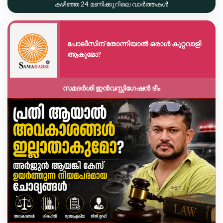
കഴിഞ്ഞ 24 മണിക്കൂറിലെ വാർത്തകൾ
പോലീസിന് തോന്നിയാൽ ഒരാൾ കുറ്റവാളി
ആകുമോ?
സമദർശി ഇൻവസ്റ്റിഗേഷൻ ടീം