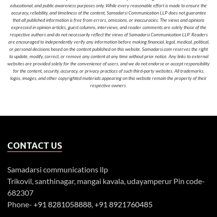
educational, and public awareness purposes only. While every reasonable effort is made to ensure the
accuracy, reliability, and timeliness of the content, Samadarsi Communication LLP does not guarantee
that all published information is free from errors, omissions, or inaccuracies. The views and opinions
expressed in opinion articles, guest columns, interviews, and reader comments are solely those of the
respective authors and do not necessarily reflect the views of Samadarsi Communication LLP. Readers
are encouraged to independently verify any information before making financial, legal, medical, political,
or personal decisions based on the content published on this website. Samadarsi.com reserves the right
to update, modify, correct, or remove any content at any time without prior notice. Any links to external
websites are provided solely for the convenience of users, and we do not endorse or accept responsibility
for the content, security, accuracy, or privacy practices of such third-party websites. All trademarks,
logos, images, and other copyrighted materials appearing on this website remain the property of their
respective owners.
CONTACT US
Samadarsi communications llp
Trikovil, santhinagar, mangai kavala, udayamperur Pin code-
682307
Phone-
+91 8281058888
,
+91 8921760485