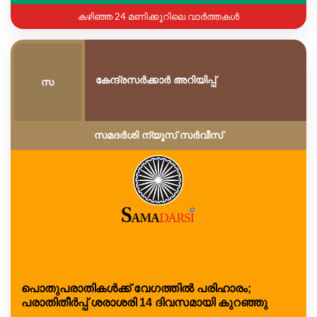
കഴിഞ്ഞ 24 മണിക്കൂറിലെ വാർത്തകൾ
കേന്ദ്രസർക്കാർ അറിയിപ്പ്
സ
സമദർശി ന്യൂസ് സർവീസ്
പൊതുപരാതികൾക്ക് വേഗത്തിൽ പരിഹാരം;
പരാതിതീർപ്പ് ശരാശരി 14 ദിവസമായി കുറഞ്ഞു