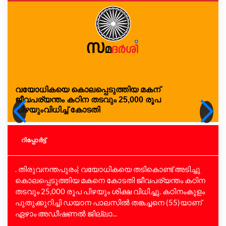
വയോധികയെ കൊലപ്പെടുത്തിയ മകന്
ജീവപര്യന്തം കഠിന തടവും 25,000 രൂപ
പിഴയുംവിധിച്ച് കോടതി
റിപ്പോര്‍ട്ട്
. തിരുവനന്തപുരം| വയോധികയെ തടികൊണ്ട് അടിച്ചു
കൊലപ്പെടുത്തിയ മകനെ കോടതി ജീവപര്യന്തം കഠിന
തടവും 25,000 രൂപ പിഴയും ശിക്ഷ വിധിച്ചു. കഠിനംകുളം
പുതുക്കുറിച്ചി ഡയാന പാലസില്‍ തങ്കച്ചനെ (55)യാണ്
ഏഴാം അഡീഷണല്‍ ജില്ലാ...