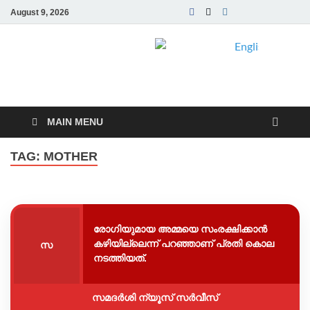
August 9, 2026
Samadarsi.
News Portal
MAIN MENU
TAG:
MOTHER
രോഗിയുമായ അമ്മയെ സംരക്ഷിക്കാന്‍
കഴിയില്ലെന്ന് പറഞ്ഞാണ് പ്രതി കൊല
സ
നടത്തിയത്.
സമദർശി ന്യൂസ് സർവീസ്