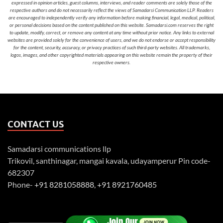
expressed in opinion articles, guest columns, interviews, and reader comments are solely those of the
respective authors and do not necessarily reflect the views of Samadarsi Communication LLP. Readers
are encouraged to independently verify any information before making financial, legal, medical, political,
or personal decisions based on the content published on this website. Samadarsi.com reserves the right
to update, modify, correct, or remove any content at any time without prior notice. Any links to external
websites are provided solely for the convenience of users, and we do not endorse or accept responsibility
for the content, security, accuracy, or privacy practices of such third-party websites. All trademarks,
logos, images, and other copyrighted materials appearing on this website remain the property of their
respective owners.
CONTACT US
Samadarsi communications llp
Trikovil, santhinagar, mangai kavala, udayamperur Pin code-
682307
Phone-
+91 8281058888
,
+91 8921760485