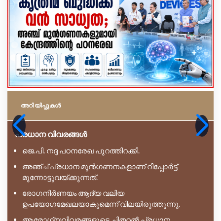
അറിയിപ്പുകള്‍
പ്രധാന വിവരങ്ങൾ
ജെ.പി. നദ്ദ പഠനരേഖ പുറത്തിറക്കി.
അഞ്ച് പ്രധാന മുൻഗണനകളാണ് റിപ്പോർട്ട്
മുന്നോട്ടുവയ്ക്കുന്നത്.
രോഗനിർണയം ആദ്യ വലിയ
ഉപയോഗമേഖലയാകുമെന്ന് വിലയിരുത്തുന്നു.
ആരോഗ്യവിവരങ്ങളുടെ ചിതറൽ പ്രധാന