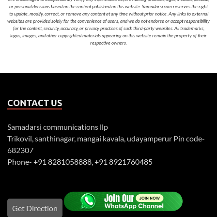
or personal decisions based on the content published on this website. Samadarsi.com reserves the right
to update, modify, correct, or remove any content at any time without prior notice. Any links to external
websites are provided solely for the convenience of users, and we do not endorse or accept responsibility
for the content, security, accuracy, or privacy practices of such third-party websites. All trademarks,
logos, images, and other copyrighted materials appearing on this website remain the property of their
respective owners.
CONTACT US
Samadarsi communications llp
Trikovil, santhinagar, mangai kavala, udayamperur Pin code-
682307
Phone-
+91 8281058888
,
+91 8921760485
Get Direction