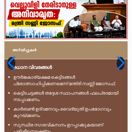
അറിയിപ്പുകള്‍
പ്രധാന വിവരങ്ങൾ
ഊർജകാര്യക്ഷമ കെട്ടിടങ്ങൾ
പ്രോത്സാഹിപ്പിക്കണമെന്ന് മന്ത്രി സണ്ണി ജോസഫ്.
കെട്ടിടചട്ടങ്ങൾ തദ്ദേശ സ്ഥാപനങ്ങൾ ഫലപ്രദമായി
നടപ്പാക്കണം.
കാർബൺ ഉദ്‌വമനവും വൈദ്യുതി ഉപഭോഗവും
കുറയ്ക്കണം.
സുസ്ഥിര നഗരവികസനം ഉറപ്പാക്കുകയാണ്
പരിശീലനലക്ഷ്യം.