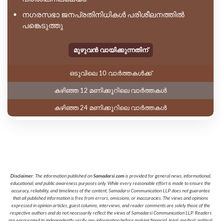
നഗരസഭാ ജനപ്രതിനിധികൾ പരിശീലനത്തിൽ
പങ്കെടുത്തു
മുഴുവൻ വായിക്കുന്നതിന്
ഒടുവിലെ 10 വാർത്തകൾക്ക്
കഴിഞ്ഞ 12 മണിക്കൂറിലെ വാർത്തകൾ
കഴിഞ്ഞ 24 മണിക്കൂറിലെ വാർത്തകൾ
Disclaimer
: The information published on
Samadarsi.com
is provided for general news, informational,
educational, and public awareness purposes only. While every reasonable effort is made to ensure the
accuracy, reliability, and timeliness of the content, Samadarsi Communication LLP does not guarantee
that all published information is free from errors, omissions, or inaccuracies. The views and opinions
expressed in opinion articles, guest columns, interviews, and reader comments are solely those of the
respective authors and do not necessarily reflect the views of Samadarsi Communication LLP. Readers
are encouraged to independently verify any information before making financial, legal, medical, political,