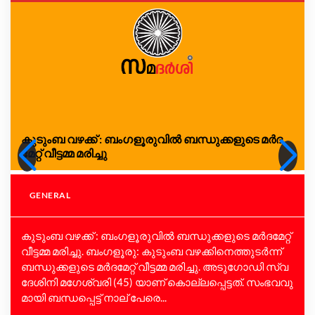
കു​ടും​ബ വ​ഴ​ക്ക് : ബം​ഗ​ളൂ​രുവിൽ ബ​ന്ധു​ക്ക​ളു​ടെ മ​ർ​ദ​
മേ​റ്റ് വീ​ട്ട​മ്മ മ​രി​ച്ചു
GENERAL
കു​ടും​ബ വ​ഴ​ക്ക് : ബം​ഗ​ളൂ​രുവിൽ ബ​ന്ധു​ക്ക​ളു​ടെ മ​ർ​ദ​മേ​റ്റ്
വീ​ട്ട​മ്മ മ​രി​ച്ചു. ബം​ഗ​ളൂ​രു: കു​ടും​ബ വ​ഴ​ക്കി​നെ​ത്തു​ട​ർ​ന്ന്
ബ​ന്ധു​ക്ക​ളു​ടെ മ​ർ​ദ​മേ​റ്റ് വീ​ട്ട​മ്മ മ​രി​ച്ചു. അ​ടു​ഗോ​ഡി സ്വ​
ദേ​ശി​നി മ​ഗേ​ശ്വ​രി (45) യാ​ണ് കൊ​ല്ല​പ്പെ​ട്ട​ത്. സം​ഭ​വ​വു​
മാ​യി ബ​ന്ധ​പ്പെ​ട്ട് നാ​ല് പേ​രെ...