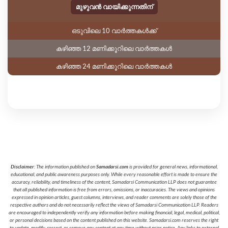
മുഴുവൻ വായിക്കുന്നതിന്
ഒടുവിലെ 10 വാർത്തകൾക്ക്
കഴിഞ്ഞ 12 മണിക്കൂറിലെ വാർത്തകൾ
കഴിഞ്ഞ 24 മണിക്കൂറിലെ വാർത്തകൾ
Disclaimer
: The information published on
Samadarsi.com
is provided for general news, informational,
educational, and public awareness purposes only. While every reasonable effort is made to ensure the
accuracy, reliability, and timeliness of the content, Samadarsi Communication LLP does not guarantee
that all published information is free from errors, omissions, or inaccuracies. The views and opinions
expressed in opinion articles, guest columns, interviews, and reader comments are solely those of the
respective authors and do not necessarily reflect the views of Samadarsi Communication LLP. Readers
are encouraged to independently verify any information before making financial, legal, medical, political,
or personal decisions based on the content published on this website. Samadarsi.com reserves the right
to update, modify, correct, or remove any content at any time without prior notice. Any links to external