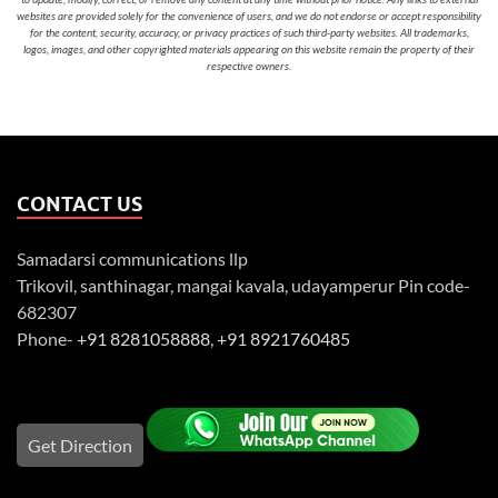
websites are provided solely for the convenience of users, and we do not endorse or accept responsibility
for the content, security, accuracy, or privacy practices of such third-party websites. All trademarks,
logos, images, and other copyrighted materials appearing on this website remain the property of their
respective owners.
CONTACT US
Samadarsi communications llp
Trikovil, santhinagar, mangai kavala, udayamperur Pin code-
682307
Phone-
+91 8281058888
,
+91 8921760485
Get Direction