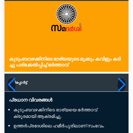
കു​ടും​ബ​വ​ഴ​ക്കി​നി​ടെ ഭാ​ര്യ​യു​ടെ മൂ​ക്കും ക​വി​ളും ക​ടി​
ച്ചു പ​രി​ക്കേ​ൽ​പ്പി​ച്ച് ഭ​ർ​ത്താ​വ്
റിപ്പോര്‍ട്ട്
പ്രധാന വിവരങ്ങൾ
കുടുംബവഴക്കിനിടെ ഭാര്യയെ ഭർത്താവ്
ക്രൂരമായി ആക്രമിച്ചു.
ഉത്തർപ്രദേശിലെ ഹമീർപൂരിലാണ് സംഭവം.