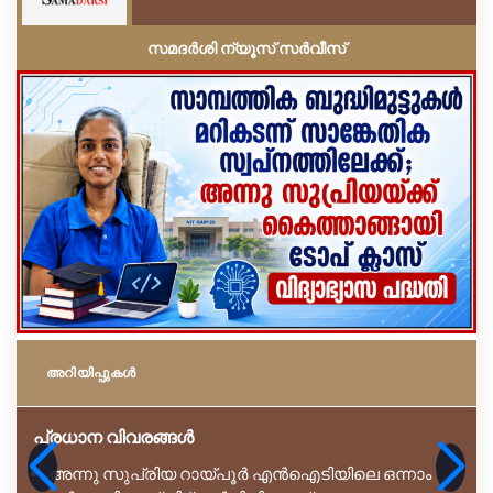
സമദർശി ന്യൂസ് സർവീസ്
അറിയിപ്പുകള്‍
പ്രധാന വിവരങ്ങൾ
അന്നു സുപ്രിയ റായ്പൂർ എൻഐടിയിലെ ഒന്നാം