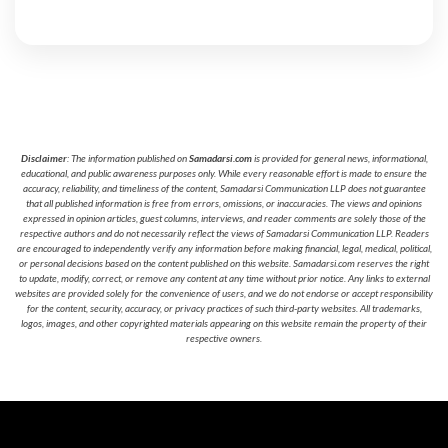
Disclaimer
: The information published on
Samadarsi.com
is provided for general news, informational,
educational, and public awareness purposes only. While every reasonable effort is made to ensure the
accuracy, reliability, and timeliness of the content, Samadarsi Communication LLP does not guarantee
that all published information is free from errors, omissions, or inaccuracies. The views and opinions
expressed in opinion articles, guest columns, interviews, and reader comments are solely those of the
respective authors and do not necessarily reflect the views of Samadarsi Communication LLP. Readers
are encouraged to independently verify any information before making financial, legal, medical, political,
or personal decisions based on the content published on this website. Samadarsi.com reserves the right
to update, modify, correct, or remove any content at any time without prior notice. Any links to external
websites are provided solely for the convenience of users, and we do not endorse or accept responsibility
for the content, security, accuracy, or privacy practices of such third-party websites. All trademarks,
logos, images, and other copyrighted materials appearing on this website remain the property of their
respective owners.