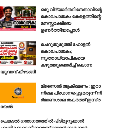
ഒരു വിദ്യാർത്ഥി നേതാവിന്റെ
കൊലപാതകം കേരളത്തിന്റെ
മനസ്സാക്ഷിയെ
ഉണർത്തിയപ്പോൾ
ചെറുതുരുത്തി ഹോട്ടൽ
കൊലപാതകം;
നൃത്താധ്യാപികയെ
കഴുത്തുഞെരിച്ച് കൊന്ന
യുവാവ് കീഴടങ്ങി
മി​സൈ​ൽ ആ​ക്ര​മ​ണം : ഇ​റാ​
നി​ലെ പ്ര​ധാ​ന​പ്പെ​ട്ട മ​രു​ന്ന് നി​
ര്‍​മാ​ണ​ശാ​ല ത​ക​ർ​ത്ത് ഇ​സ്ര​
യേ​ൽ
ചെങ്കടൽ ഗതാഗതത്തിൽ പിടിമുറുക്കാൻ
ഹൂതികളുടെ നീക്കമെന്ന് യെമൻ സർക്കാർ