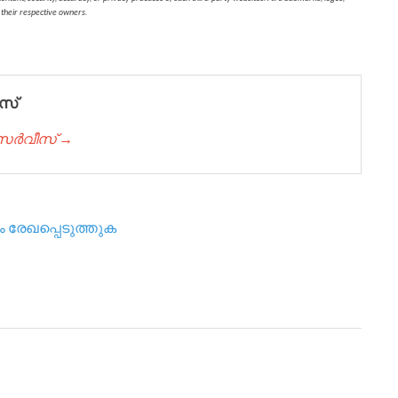
 their respective owners.
സ്
് സർവീസ് →
 രേഖപ്പെടുത്തുക