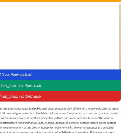
10 വാർത്തകൾക്ക്
ണിക്കൂറിലെ വാർത്തകൾ
ണിക്കൂറിലെ വാർത്തകൾ
formational, educational, and public awareness purposes only. While every reasonable effort is made
 LLP does not guarantee that all published information is free from errors, omissions, or inaccuracies.
r comments are solely those of the respective authors and do not necessarily reflect the views of
on before making financial, legal, medical, political, or personal decisions based on the content
 remove any content at any time without prior notice. Any links to external websites are provided
ontent, security, accuracy, or privacy practices of such third-party websites. All trademarks, logos,