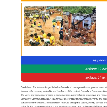
ഒടുവിലെ 
കഴിഞ്ഞ 12 മ
കഴിഞ്ഞ 24 മ
Disclaimer
: The information published on
Samadarsi.com
is provided for general news, in
to ensure the accuracy, reliability, and timeliness of the content, Samadarsi Communication
The views and opinions expressed in opinion articles, guest columns, interviews, and reade
Samadarsi Communication LLP. Readers are encouraged to independently verify any informati
published on this website. Samadarsi.com reserves the right to update, modify, correct, or
solely for the convenience of users, and we do not endorse or accept responsibility for the c